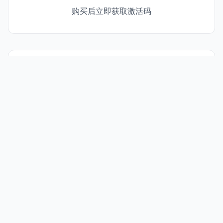
购买后立即获取激活码
🔒
安全支付
支持加密货币安全付款
💎
100% 正品